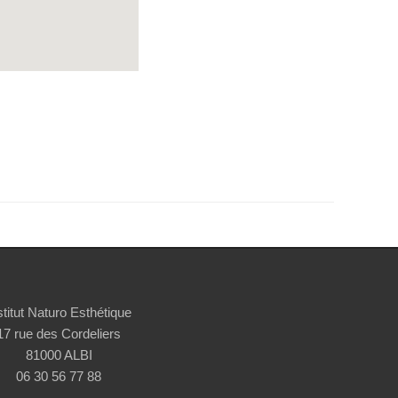
stitut Naturo Esthétique
17 rue des Cordeliers
81000 ALBI
06 30 56 77 88