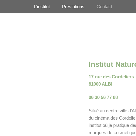
Premier Menu
L’institut
Prestations
Contact
Institut
Natur
17 rue des Cordeliers
81000 ALBI
06 30 56 77 88
Situé au centre ville d’A
du cinéma des Cordelie
institut où je pratique d
marques de cosmétiques