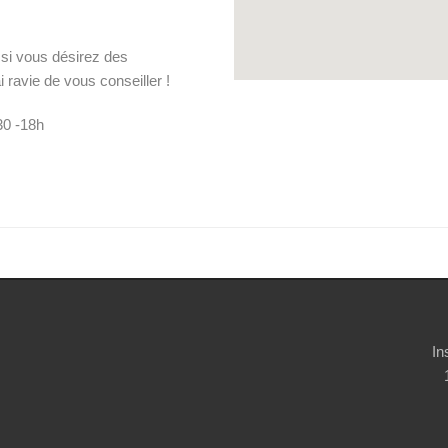
si vous désirez des
 ravie de vous conseiller !
30 -18h
In